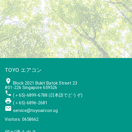
TOYO エアコン
place
Block 2021 Bukit Batok Street 23
#01-226 Singapore 659526
phone
(＋65)-6899-6788 (日本語でどうぞ)
local_printshop
(＋65)-6896-2681
mail
service@toyoaircon.sg
Visitors: 0658662