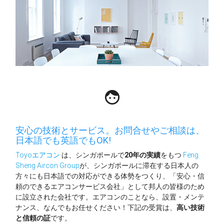
face
安心の技術とサービス。お問合せやご相談は、
日本語でも英語でもOK!
Toyoエアコン
は、シンガポールで
20年の実績
をもつ
Feng
Sheng Aircon Group
が、シンガポールに滞在する日本人の
方々にも日本語での対応ができる体勢をつくり、「安心・信
頼のできるエアコンサービス会社」として邦人の皆様のため
に設立された会社です。エアコンのことなら、設置・メンテ
ナンス、なんでもお任せください！下記の受賞は、
高い技術
と信頼の証
です。