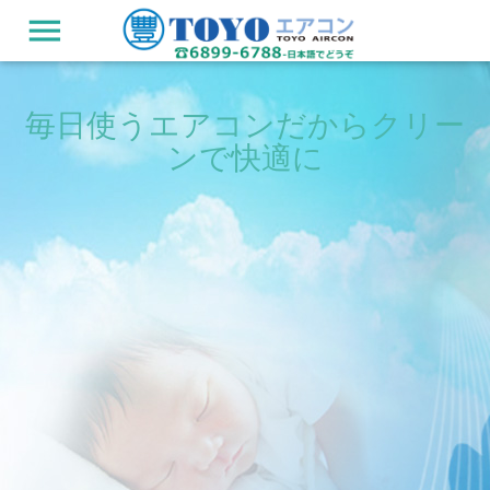
menu
毎日使うエアコンだからクリー
ンで快適に