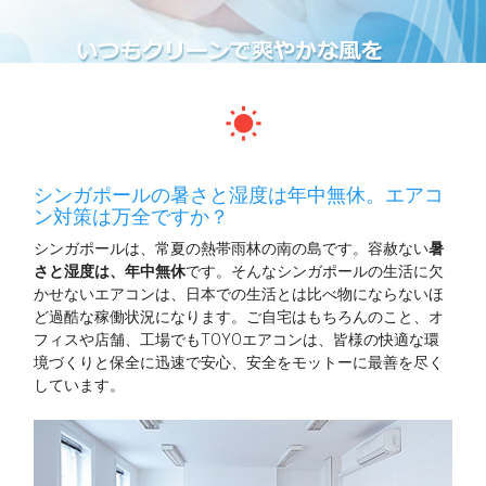
wb_sunny
シンガポールの暑さと湿度は年中無休。エアコ
ン対策は万全ですか？
シンガポールは、常夏の熱帯雨林の南の島です。容赦ない
暑
さと湿度は、年中無休
です。そんなシンガポールの生活に欠
かせないエアコンは、日本での生活とは比べ物にならないほ
ど過酷な稼働状況になります。ご自宅はもちろんのこと、オ
フィスや店舗、工場でもTOYOエアコンは、皆様の快適な環
境づくりと保全に迅速で安心、安全をモットーに最善を尽く
しています。