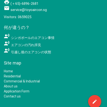
local_printshop
(＋65)-6896-2681
mail
service@toyoaircon.sg
Visitors: 0659025
何が違うの？
record_voice_over
シンガポールのエアコン事情
record_voice_over
エアコンの汚れ拝見
record_voice_over
引越し後のエアコンの状態
Site map
Home
Residential
Commercial & Industrial
About us
Application Form
Contact us