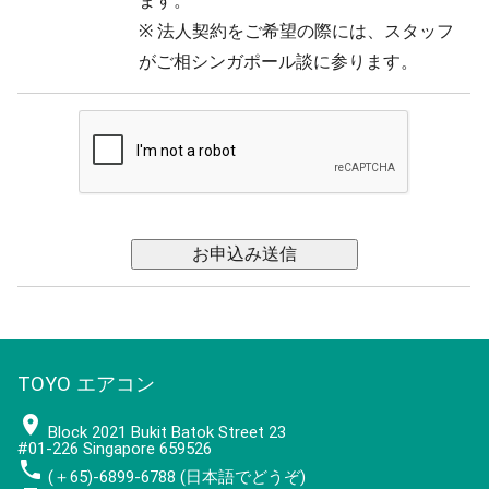
※ 法人契約をご希望の際には、スタッフ
がご相シンガポール談に参ります。
TOYO エアコン
place
Block 2021 Bukit Batok Street 23
#01-226 Singapore 659526
phone
(＋65)-6899-6788 (日本語でどうぞ)